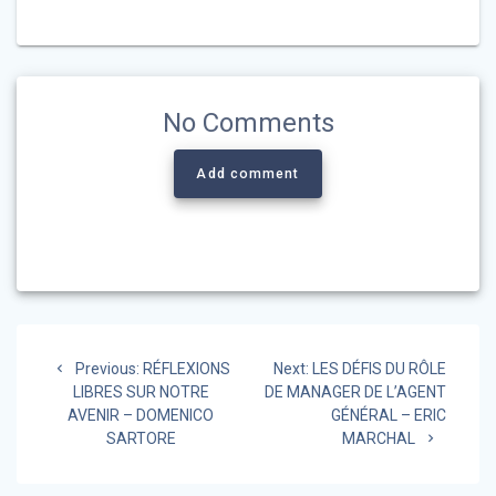
No Comments
Add comment
Navigation
Previous
Next
Previous:
RÉFLEXIONS
Next:
LES DÉFIS DU RÔLE
de
post:
post:
LIBRES SUR NOTRE
DE MANAGER DE L’AGENT
AVENIR – DOMENICO
GÉNÉRAL – ERIC
l’article
SARTORE
MARCHAL