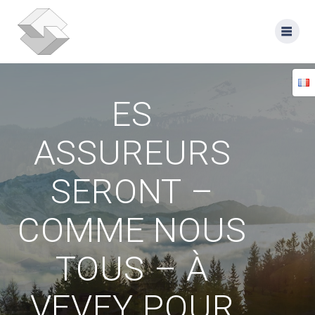
Skip
to
content
ES
ASSUREURS
SERONT –
COMME NOUS
TOUS – À
VEVEY POUR