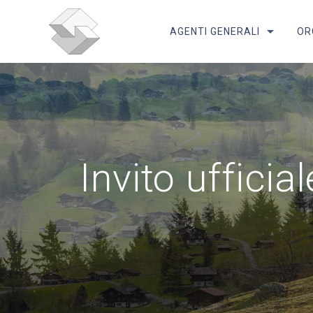
Skip
to
AGENTI GENERALI
OR
content
Invito uffici