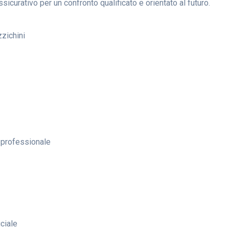
sicurativo per un confronto qualificato e orientato al futuro.
zzichini
 professionale
ciale