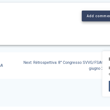
Add comme
Next
Next:
Rétrospettiva: 8° Congresso SVVG/FSAGA d
GA
post:
giugno 202