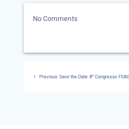
No Comments
Navigazione
Previous
articoli
Previous:
Save the Date: 8° Congresso FSA
post: