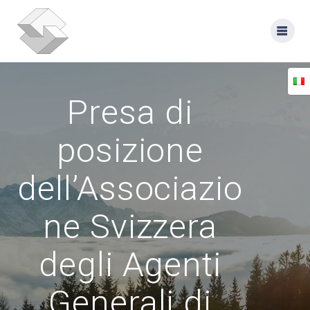
Skip
to
content
Presa di
posizione
dell’Associazio
ne Svizzera
degli Agenti
Generali di